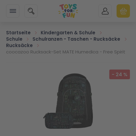
Zur Startseite
SUCHE
MEIN KONTO
WARENK
Minicart
Startseite
Kindergarten & Schule
Schule
Schulranzen - Taschen - Rucksäcke
Rucksäcke
coocazoo Rucksack-Set MATE Humedica - Free Spirit
Zum Ende der Bildgalerie springen
-
24
%