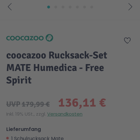
Zum Anfang der Bildgalerie springen
Zur
coocazoo Rucksack-Set
MATE Humedica - Free
Spirit
136,11 €
UVP
179,99 €
Inkl. 19% USt., zzgl.
Versandkosten
Lieferumfang
1 Schulrucksack Mate