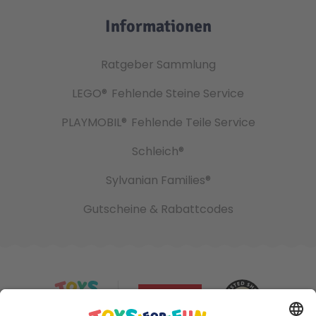
Informationen
Ratgeber Sammlung
LEGO®
Fehlende Steine Service
PLAYMOBIL®
Fehlende Teile Service
Schleich®
Sylvanian Families®
Gutscheine & Rabattcodes