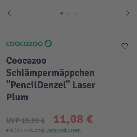
Zum Anfang der Bildgalerie springen
Zur
Coocazoo
Schlämpermäppchen
"PencilDenzel" Laser
Plum
11,08 €
UVP
19,99 €
Inkl. 19% USt., zzgl.
Versandkosten