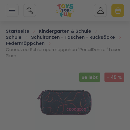
Zur Startseite
SUCHE
MEIN KONTO
WARENK
Minicart
Startseite
Kindergarten & Schule
Schule
Schulranzen - Taschen - Rucksäcke
Federmäppchen
Coocazoo Schlämpermäppchen "PencilDenzel" Laser
Plum
Zum Ende der Bildgalerie springen
Beliebt
-
45
%