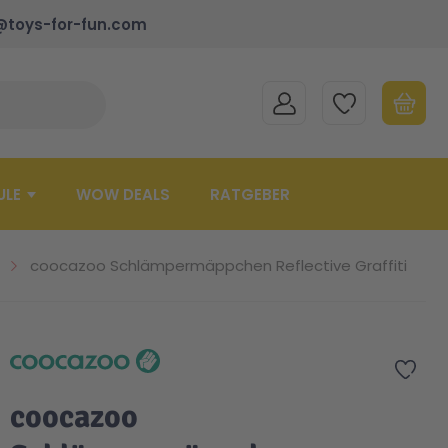
@toys-for-fun.com
MEIN KONTO
MEINE WUNSCHLISTE
WARENK
Suche schließen
Minicart
ULE
WOW DEALS
RATGEBER
coocazoo Schlämpermäppchen Reflective Graffiti
Zur 
coocazoo