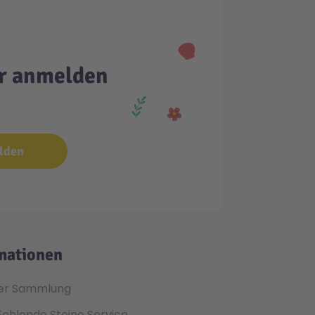
er anmelden
lden
mationen
er Sammlung
Fehlende Steine Service