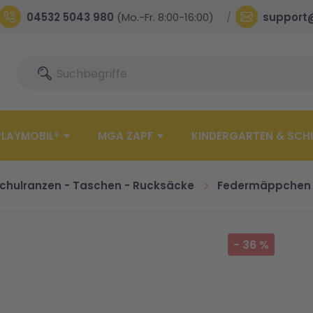
04532 5043 980
(Mo.-Fr. 8:00-16:00)
support
Suche
Suche
PLAYMOBIL®
MGA ZAPF
KINDERGARTEN & SCH
chulranzen - Taschen - Rucksäcke
Federmäppchen
-
36
%