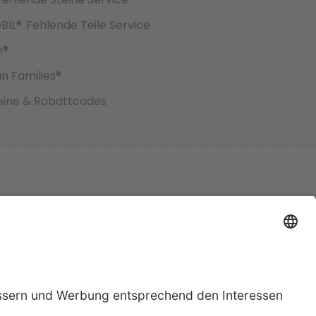
BIL®
Fehlende Teile Service
h®
an Families®
ine & Rabattcodes