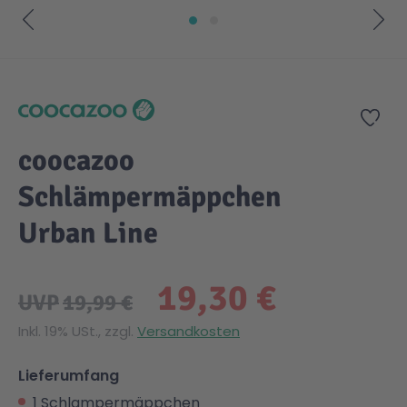
Zum Anfang der Bildgalerie springen
Zur
coocazoo
Schlämpermäppchen
Urban Line
19,30 €
UVP
19,99 €
Inkl. 19% USt., zzgl.
Versandkosten
Lieferumfang
1 Schlampermäppchen