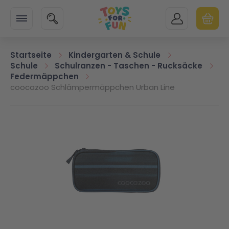
Zur Startseite
SUCHE
MEIN KONTO
WARENK
Minicart
Startseite
Kindergarten & Schule
Schule
Schulranzen - Taschen - Rucksäcke
Federmäppchen
coocazoo Schlämpermäppchen Urban Line
Zum Ende der Bildgalerie springen