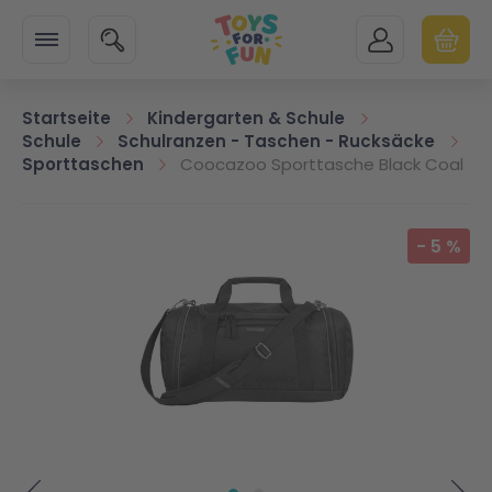
Zur Startseite
SUCHE
MEIN KONTO
WARENK
Minicart
Startseite
Kindergarten & Schule
Schule
Schulranzen - Taschen - Rucksäcke
Sporttaschen
Coocazoo Sporttasche Black Coal
Zum Ende der Bildgalerie springen
-
5
%