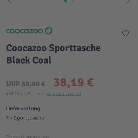
Zum Anfang der Bildgalerie springen
Zur
Coocazoo Sporttasche
Black Coal
38,19 €
UVP
39,99 €
Inkl. 19% USt., zzgl.
Versandkosten
Lieferumfang
1 Sporttasche
Produktvarianten