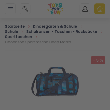
Zur Startseite
SUCHE
MEIN KONTO
WARENK
Minicart
Startseite
Kindergarten & Schule
Schule
Schulranzen - Taschen - Rucksäcke
Sporttaschen
Coocazoo Sporttasche Deep Matrix
Zum Ende der Bildgalerie springen
-
5
%