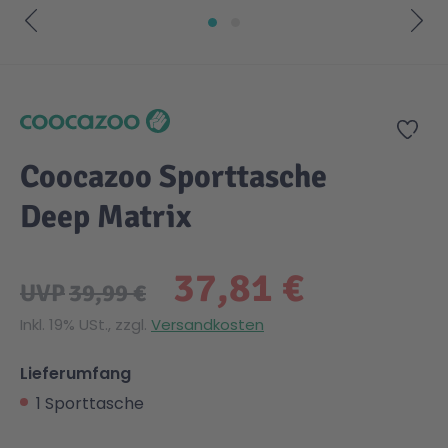
Zum Anfang der Bildgalerie springen
Zur
Coocazoo Sporttasche
Deep Matrix
37,81 €
UVP
39,99 €
Inkl. 19% USt., zzgl.
Versandkosten
Lieferumfang
1 Sporttasche