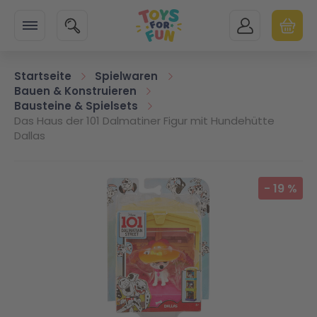
Zur Startseite
SUCHE
MEIN KONTO
WARENK
Minicart
Startseite
Spielwaren
Bauen & Konstruieren
Bausteine & Spielsets
Das Haus der 101 Dalmatiner Figur mit Hundehütte
Dallas
Zum Ende der Bildgalerie springen
-
19
%