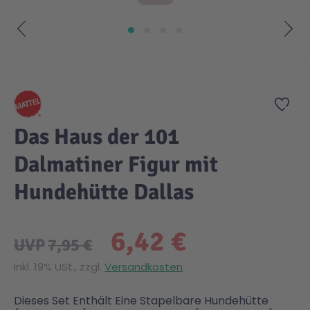
Zum Anfang der Bildgalerie springen
Zur
Das Haus der 101
Dalmatiner Figur mit
Hundehütte Dallas
6,42 €
UVP
7,95 €
Inkl. 19% USt., zzgl.
Versandkosten
Dieses Set Enthält Eine Stapelbare Hundehütte