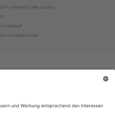
BIL®
Fehlende Teile Service
h®
an Families®
ine & Rabattcodes