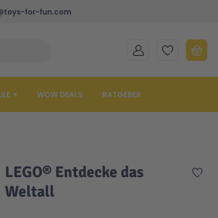
@toys-for-fun.com
MEIN KONTO
MEINE WUNSCHLISTE
WARENK
Suche schließen
Minicart
ULE
WOW DEALS
RATGEBER
LEGO® Entdecke das
Zur 
Weltall