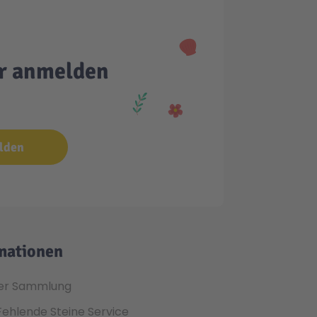
er anmelden
lden
mationen
er Sammlung
Fehlende Steine Service