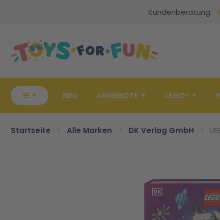
Kundenberatung
Zur Startseite
☰
NEU
ANGEBOTE
LEGO®
Startseite
Alle Marken
DK Verlag GmbH
LE
Zum Ende der Bildgalerie springen