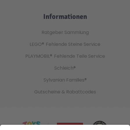
Informationen
Ratgeber Sammlung
LEGO®
Fehlende Steine Service
PLAYMOBIL®
Fehlende Teile Service
Schleich®
Sylvanian Families®
Gutscheine & Rabattcodes