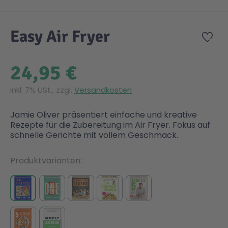
Zum Anfang der Bildgalerie springen
Gesundheit & Pflege
Kinder- & Jugendbücher
Kreativ Spielwaren
Creator
City Life
Easy Air Fryer
Zur
Sicherheit
Krimi / Thriller
Kuscheltiere
DC Comics™ Super Heroes
Country
24,95 €
Liebesromane
Puppen & Puppenzubehör
Disney
Fairies
Inkl. 7% USt., zzgl.
Versandkosten
Jamie Oliver präsentiert einfache und kreative
Sachbücher / Wissen
Puzzle & Legespiele
DUPLO®
Family Fun
Rezepte für die Zubereitung im Air Fryer. Fokus auf
schnelle Gerichte mit vollem Geschmack.
Zeit & Reise
Holzspielwaren
Friends
Figures
Produktvarianten
Elektronische Spielwaren
Jurassic World™
Fun Stars
Kreativ
Harry Potter™
Heroes