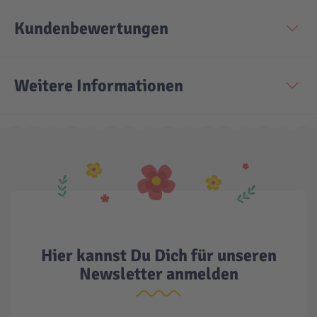
Kundenbewertungen
Technic
Spiel-Ei
Aktion
Weitere Informationen
Seltene Artikel
LEGO® Blumen
Hier kannst Du Dich für unseren
Newsletter anmelden