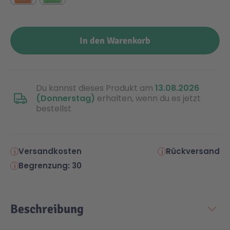
Malen & Zeichnen
Marvel™ Super Heroes
Knights
In den Warenkorb
Minecraft™
NOVELMORE
Du kannst dieses Produkt am
13.08.2026
Minifiguren
Sports Action
(Donnerstag)
erhalten, wenn du es jetzt
bestellst
NINJAGO®
VW
Versandkosten
Rückversand
Speed Champions
Wiltopia
Begrenzung: 30
Star Wars™
Aktion
Beschreibung
Super Mario
Cars