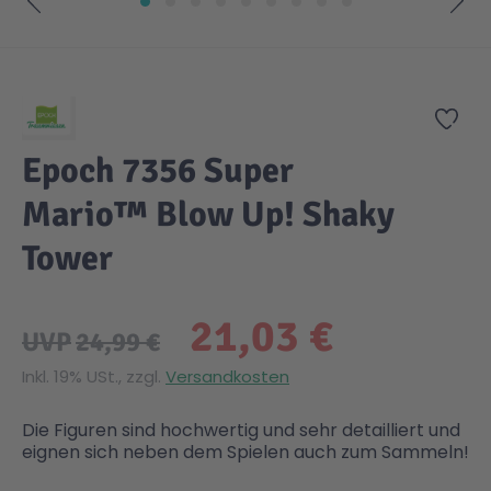
Zum Anfang der Bildgalerie springen
Zur
Epoch 7356 Super
Mario™ Blow Up! Shaky
Tower
21,03 €
UVP
24,99 €
Inkl. 19% USt., zzgl.
Versandkosten
Die Figuren sind hochwertig und sehr detailliert und
eignen sich neben dem Spielen auch zum Sammeln!