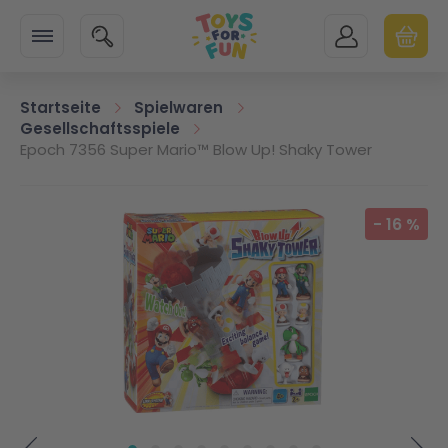
Zur Startseite
SUCHE
MEIN KONTO
WARENK
Minicart
Startseite
Spielwaren
Gesellschaftsspiele
Epoch 7356 Super Mario™ Blow Up! Shaky Tower
Zum Ende der Bildgalerie springen
-
16
%