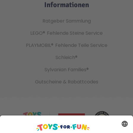
Informationen
Ratgeber Sammlung
LEGO®
Fehlende Steine Service
PLAYMOBIL®
Fehlende Teile Service
Schleich®
Sylvanian Families®
Gutscheine & Rabattcodes