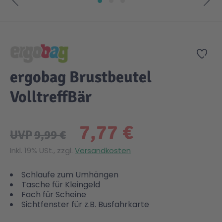
Zum Anfang der Bildgalerie springen
Zur
ergobag Brustbeutel
VolltreffBär
7,77 €
UVP
9,99 €
Inkl. 19% USt., zzgl.
Versandkosten
Schlaufe zum Umhängen
Tasche für Kleingeld
Fach für Scheine
Sichtfenster für z.B. Busfahrkarte