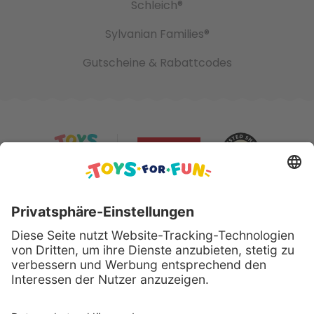
Schleich®
Sylvanian Families®
Gutscheine & Rabattcodes
Sicher bezahlen mit: