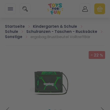
Zur Startseite
SUCHE
MEIN KONTO
WARENK
Minicart
Startseite
Kindergarten & Schule
Schule
Schulranzen - Taschen - Rucksäcke
Sonstige
ergobag Brustbeutel VolltreffBär
Zum Ende der Bildgalerie springen
-
22
%