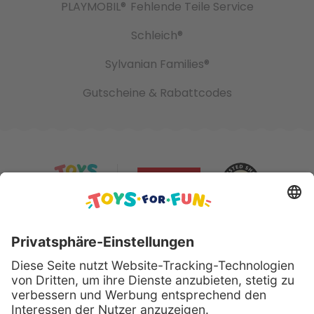
PLAYMOBIL®
Fehlende Teile Service
Schleich®
Sylvanian Families®
Gutscheine & Rabattcodes
Sicher bezahlen mit: