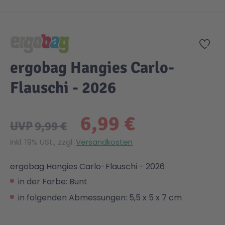
Zum Anfang der Bildgalerie springen
Zur
ergobag Hangies Carlo-
Flauschi - 2026
6,99 €
UVP
9,99 €
Inkl. 19% USt., zzgl.
Versandkosten
ergobag Hangies Carlo-Flauschi - 2026
in der Farbe: Bunt
in folgenden Abmessungen: 5,5 x 5 x 7 cm