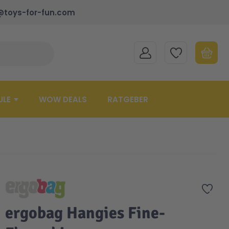
@toys-for-fun.com
MEIN KONTO
MEINE WUNSCHLISTE
WARENK
Suche schließen
Minicart
ULE
WOW DEALS
RATGEBER
Zur 
ergobag Hangies Fine-