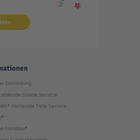
lden
mationen
er Sammlung
Fehlende Steine Service
BIL®
Fehlende Teile Service
h®
an Families®
ine & Rabattcodes