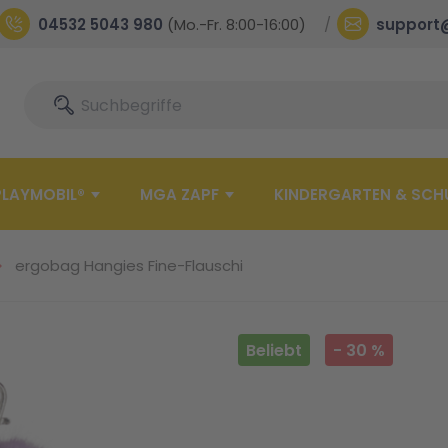
04532 5043 980
(Mo.-Fr. 8:00-16:00)
support
Suche
Suche
PLAYMOBIL®
MGA ZAPF
KINDERGARTEN & SCH
ergobag Hangies Fine-Flauschi
Beliebt
-
30
%