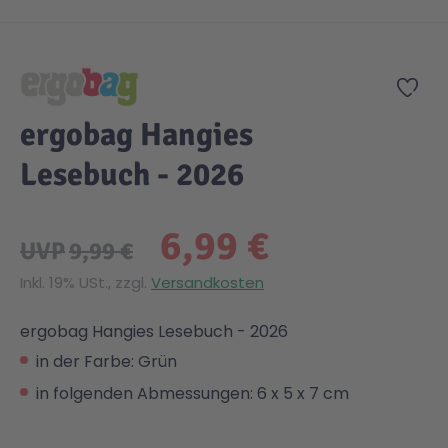
Zum Anfang der Bildgalerie springen
Zur
ergobag Hangies
Lesebuch - 2026
6,99 €
UVP
9,99 €
Inkl. 19% USt., zzgl.
Versandkosten
ergobag Hangies Lesebuch - 2026
in der Farbe: Grün
in folgenden Abmessungen: 6 x 5 x 7 cm