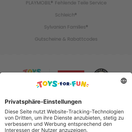
PLAYMOBIL®
Fehlende Teile Service
Schleich®
Sylvanian Families®
Gutscheine & Rabattcodes
Sicher bezahlen mit: