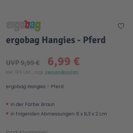
Zum Anfang der Bildgalerie springen
Zur
ergobag Hangies - Pferd
6,99 €
UVP
9,99 €
Inkl. 19% USt., zzgl.
Versandkosten
ergobag Hangies - Pferd
in der Farbe: Braun
in folgenden Abmessungen: 8 x 8,3 x 2 cm
Produktvarianten