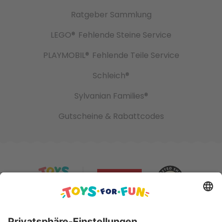
Ratgeber Sammlung
LEGO®
Fehlende Steine Service
PLAYMOBIL®
Fehlende Teile Service
Schleich®
Sylvanian Families®
Gutscheine & Rabattcodes