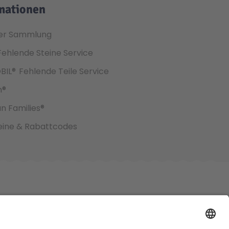
mationen
er Sammlung
Fehlende Steine Service
BIL®
Fehlende Teile Service
h®
an Families®
ine & Rabattcodes