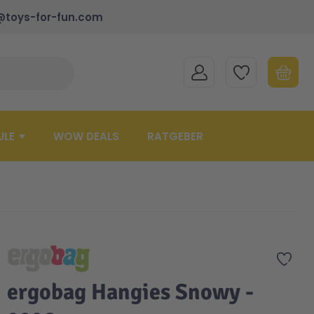
@toys-for-fun.com
MEIN KONTO
MEINE WUNSCHLISTE
WARENK
Suche schließen
Minicart
ULE
WOW DEALS
RATGEBER
Zur 
ergobag Hangies Snowy -