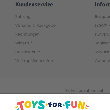
Kundenservice
Infor
Zahlung
Ratgeb
Versand & Rückgabe
LEGO®
Rechnungen
PLAYMO
Widerruf
Schleic
Datenschutz
Sylvani
Vertrag Widerrufen
Gutsche
Sicher bezahlen mit: