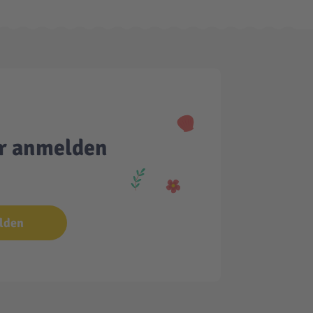
er anmelden
lden