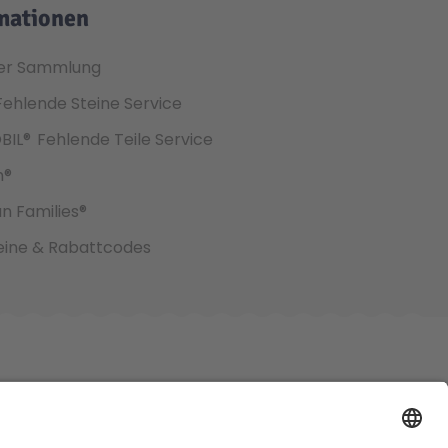
mationen
er Sammlung
Fehlende Steine Service
BIL®
Fehlende Teile Service
h®
an Families®
ine & Rabattcodes