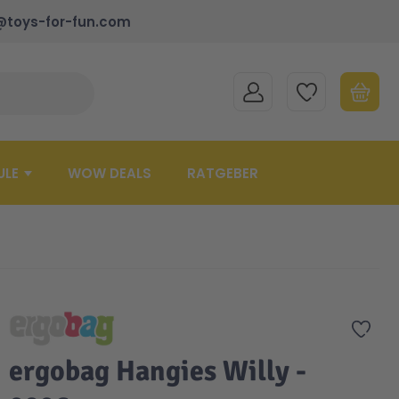
@toys-for-fun.com
MEIN KONTO
MEINE WUNSCHLISTE
WARENK
Suche schließen
Minicart
ULE
WOW DEALS
RATGEBER
Zur 
ergobag Hangies Willy -