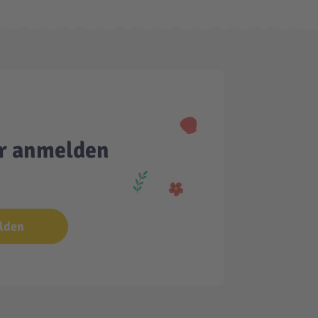
er anmelden
lden