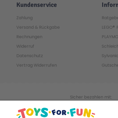
Kundenservice
Infor
Zahlung
Ratgeb
Versand & Rückgabe
LEGO®
Rechnungen
PLAYMO
Widerruf
Schleic
Datenschutz
Sylvani
Vertrag Widerrufen
Gutsche
Sicher bezahlen mit: