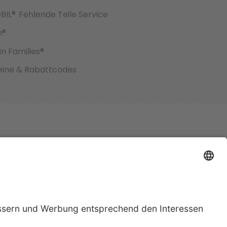
BIL®
Fehlende Teile Service
h®
an Families®
ine & Rabattcodes