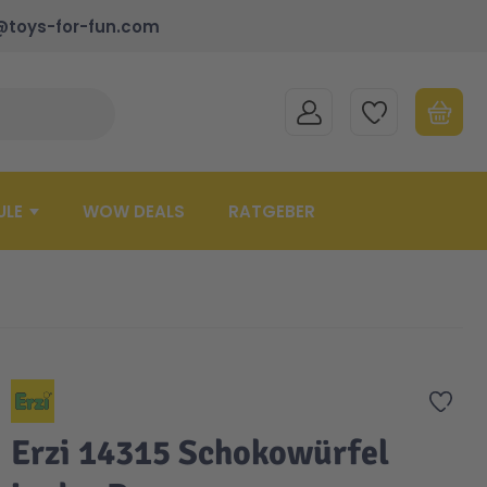
@toys-for-fun.com
MEIN KONTO
MEINE WUNSCHLISTE
WARENK
Suche schließen
Minicart
ULE
WOW DEALS
RATGEBER
Zur 
Erzi 14315 Schokowürfel