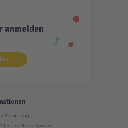
er anmelden
lden
mationen
er Sammlung
Fehlende Steine Service