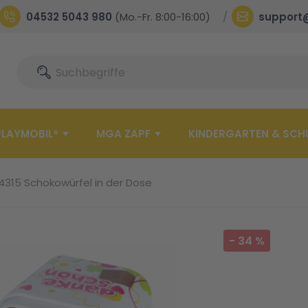
04532 5043 980
(Mo.-Fr. 8:00-16:00)
support
Suche
Suche
PLAYMOBIL®
MGA ZAPF
KINDERGARTEN & SCH
 14315 Schokowürfel in der Dose
-
34
%