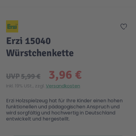
Zum Anfang der Bildgalerie springen
Zur
Erzi 15040
Würstchenkette
3,96 €
UVP
5,99 €
Inkl. 19% USt., zzgl.
Versandkosten
Erzi Holzspielzeug hat für Ihre Kinder einen hohen
funktionellen und pädagogischen Anspruch und
wird sorgfältig und hochwertig in Deutschland
entwickelt und hergestellt.