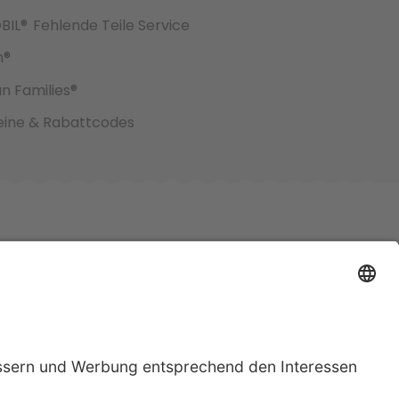
BIL®
Fehlende Teile Service
h®
an Families®
ine & Rabattcodes