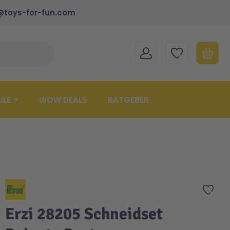
@toys-for-fun.com
MEIN KONTO
MEINE WUNSCHLISTE
WARENK
Suche schließen
Minicart
ULE
WOW DEALS
RATGEBER
Zur 
Erzi 28205 Schneidset