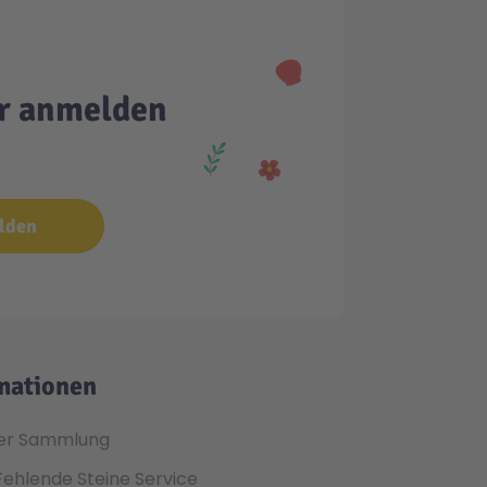
er anmelden
lden
mationen
er Sammlung
Fehlende Steine Service