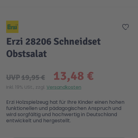
Zum Anfang der Bildgalerie springen
Zur
Erzi 28206 Schneidset
Obstsalat
13,48 €
UVP
19,95 €
Inkl. 19% USt., zzgl.
Versandkosten
Erzi Holzspielzeug hat für Ihre Kinder einen hohen
funktionellen und pädagogischen Anspruch und
wird sorgfältig und hochwertig in Deutschland
entwickelt und hergestellt.