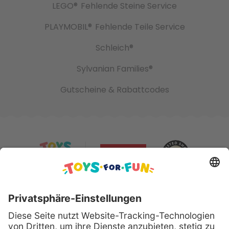
LEGO®
Fehlende Steine Service
PLAYMOBIL®
Fehlende Teile Service
Schleich®
Sylvanian Families®
Gutscheine & Rabattcodes
Sicher bezahlen mit: