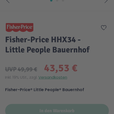
Zum Anfang der Bildgalerie springen
Zur
Fisher-Price HHX34 -
Little People Bauernhof
43,53 €
UVP
49,99 €
Inkl. 19% USt., zzgl.
Versandkosten
Fisher-Price® Little People® Bauernhof
In den Warenkorb