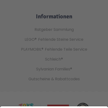
Informationen
Ratgeber Sammlung
LEGO®
Fehlende Steine Service
PLAYMOBIL®
Fehlende Teile Service
Schleich®
Sylvanian Families®
Gutscheine & Rabattcodes