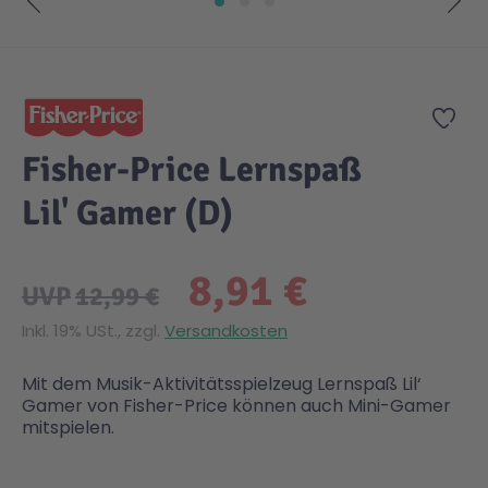
Zum Anfang der Bildgalerie springen
Zur
Fisher-Price Lernspaß
Lil' Gamer (D)
8,91 €
UVP
12,99 €
Inkl. 19% USt., zzgl.
Versandkosten
Mit dem Musik-Aktivitätsspielzeug Lernspaß Lil‘
Gamer von Fisher-Price können auch Mini-Gamer
mitspielen.