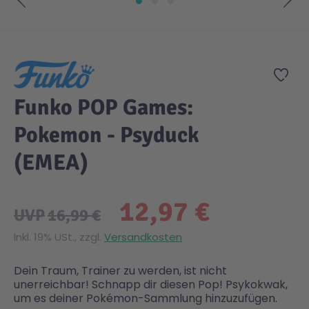
Zum Anfang der Bildgalerie springen
Zur
Funko POP Games:
Pokemon - Psyduck
(EMEA)
12,97 €
UVP
16,99 €
Inkl. 19% USt., zzgl.
Versandkosten
Dein Traum, Trainer zu werden, ist nicht
unerreichbar! Schnapp dir diesen Pop! Psykokwak,
um es deiner Pokémon-Sammlung hinzuzufügen.