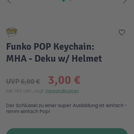
Zum Anfang der Bildgalerie springen
Zur
Funko POP Keychain:
MHA - Deku w/ Helmet
3,00 €
UVP
6,00 €
Inkl. 19% USt., zzgl.
Versandkosten
Der Schlüssel zu einer super Ausbildung ist einfach -
nimm einfach Pop!