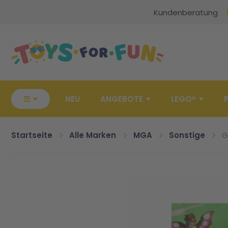
Kundenberatung
Zur Startseite
☰
NEU
ANGEBOTE
LEGO®
Startseite
Alle Marken
MGA
Sonstige
G
Zum Ende der Bildgalerie springen