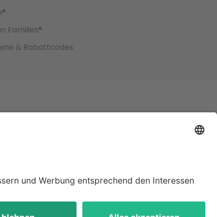
h®
an Families®
ine & Rabattcodes
jeweiligen