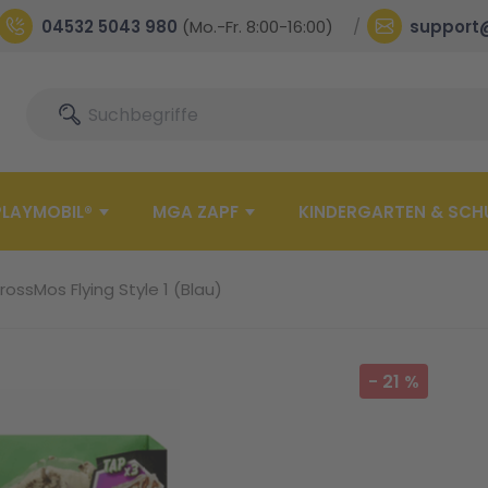
04532 5043 980
(Mo.-Fr. 8:00-16:00)
support
Suche
Suche
PLAYMOBIL®
MGA ZAPF
KINDERGARTEN & SCH
rossMos Flying Style 1 (Blau)
-
21
%