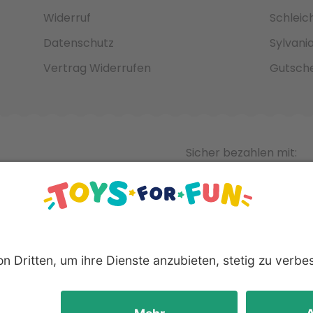
Widerruf
Schleic
Datenschutz
Sylvani
Vertrag Widerrufen
Gutsche
Sicher bezahlen mit:
nnten Produkte und Logos sind eingetragene Warenzeichen der 
Hersteller.