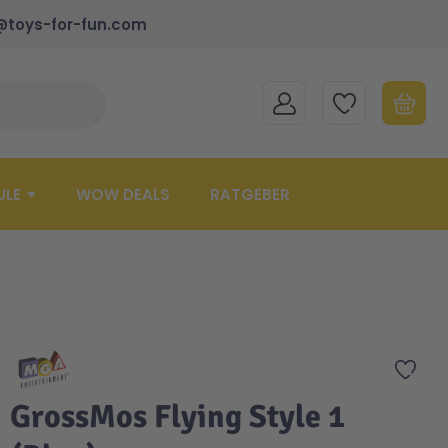
@toys-for-fun.com
MEIN KONTO
MEINE WUNSCHLISTE
WARENK
Suche schließen
Minicart
ULE
WOW DEALS
RATGEBER
Zur 
GrossMos Flying Style 1