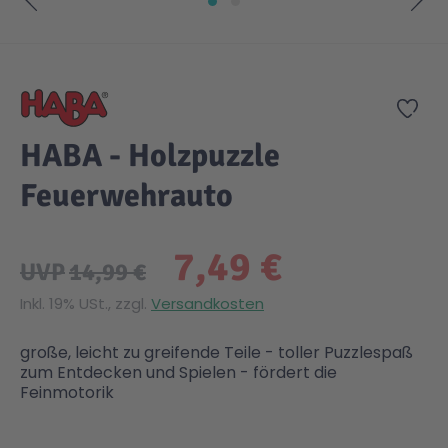
Zum Anfang der Bildgalerie springen
Zur
HABA - Holzpuzzle
Feuerwehrauto
7,49 €
UVP
14,99 €
Inkl. 19% USt., zzgl.
Versandkosten
große, leicht zu greifende Teile - toller Puzzlespaß
zum Entdecken und Spielen - fördert die
Feinmotorik