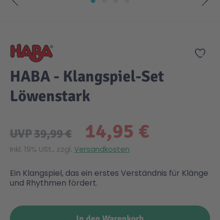
Zum Anfang der Bildgalerie springen
Zur
HABA - Klangspiel-Set
Löwenstark
14,95 €
UVP
39,99 €
Inkl. 19% USt., zzgl.
Versandkosten
Ein Klangspiel, das ein erstes Verständnis für Klänge
und Rhythmen fördert.
In den Warenkorb