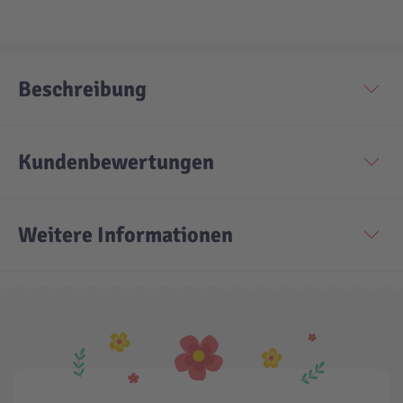
Technic
Spiel-Ei
Beschreibung
Aktion
Seltene Artikel
Kundenbewertungen
LEGO® Blumen
Weitere Informationen