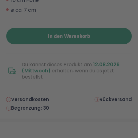
10 cm Höhe
⌀ ca. 7 cm
Malen & Zeichnen
Marvel™ Super Heroes
Knights
Minecraft™
NOVELMORE
In den Warenkorb
Minifiguren
Sports Action
Du kannst dieses Produkt am
12.08.2026
(Mittwoch)
erhalten, wenn du es jetzt
NINJAGO®
VW
bestellst
Speed Champions
Wiltopia
Versandkosten
Rückversand
Begrenzung: 30
Star Wars™
Aktion
Super Mario
Cars