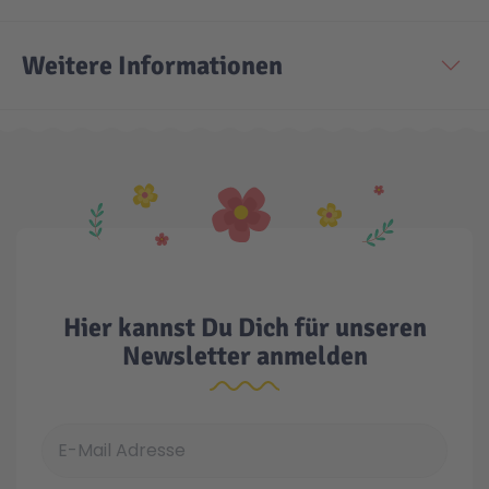
Technic
Spiel-Ei
Weitere Informationen
Aktion
Seltene Artikel
LEGO® Blumen
Hier kannst Du Dich für unseren
Newsletter anmelden
E-Mail Adresse