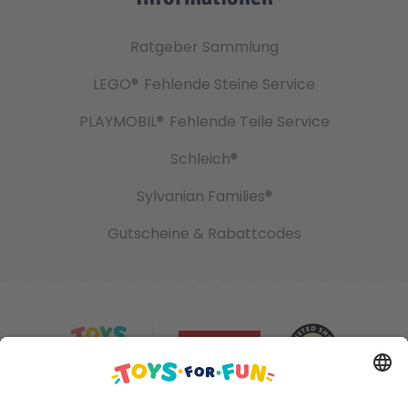
Ratgeber Sammlung
LEGO®
Fehlende Steine Service
PLAYMOBIL®
Fehlende Teile Service
Schleich®
Sylvanian Families®
Gutscheine & Rabattcodes