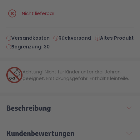
Nicht lieferbar
Malen & Zeichnen
Marvel™ Super Heroes
Knights
Minecraft™
NOVELMORE
Versandkosten
Rückversand
Altes Produkt
Begrenzung: 30
Minifiguren
Sports Action
Achtung! Nicht für Kinder unter drei Jahren
NINJAGO®
VW
geeignet. Erstickungsgefahr. Enthält Kleinteile.
Speed Champions
Wiltopia
Beschreibung
Star Wars™
Aktion
Kundenbewertungen
Super Mario
Cars