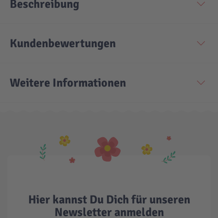
Beschreibung
Technic
Spiel-Ei
Kundenbewertungen
Aktion
Weitere Informationen
Seltene Artikel
LEGO® Blumen
Hier kannst Du Dich für unseren
Newsletter anmelden