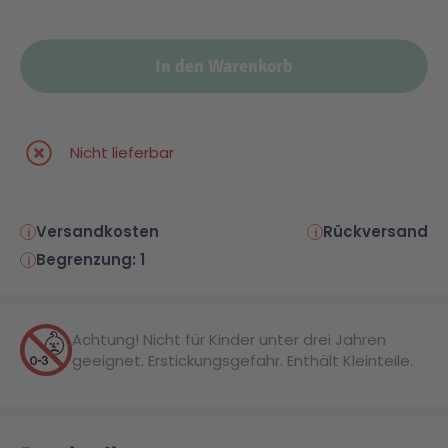
Malen & Zeichnen
Marvel™ Super Heroes
Knights
In den Warenkorb
Minecraft™
NOVELMORE
Nicht lieferbar
Minifiguren
Sports Action
Versandkosten
Rückversand
NINJAGO®
VW
Begrenzung: 1
Speed Champions
Wiltopia
Achtung! Nicht für Kinder unter drei Jahren
geeignet. Erstickungsgefahr. Enthält Kleinteile.
Star Wars™
Aktion
Super Mario
Cars