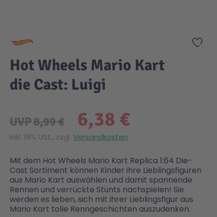
Zum Anfang der Bildgalerie springen
Gesundheit & Pflege
Kinder- & Jugendbücher
Kreativ Spielwaren
Creator
City Life
Zur
Sicherheit
Krimi / Thriller
Kuscheltiere
DC Comics™ Super Heroes
Country
Hot Wheels Mario Kart
die Cast: Luigi
Liebesromane
Puppen & Puppenzubehör
Disney
Fairies
6,38 €
Sachbücher / Wissen
Puzzle & Legespiele
DUPLO®
Family Fun
UVP
8,99 €
Inkl. 19% USt., zzgl.
Versandkosten
Zeit & Reise
Holzspielwaren
Friends
Figures
Mit dem Hot Wheels Mario Kart Replica 1:64 Die-
Cast Sortiment können Kinder ihre Lieblingsfiguren
Elektronische Spielwaren
Jurassic World™
Fun Stars
aus Mario Kart auswählen und damit spannende
Rennen und verrückte Stunts nachspielen! Sie
werden es lieben, sich mit ihrer Lieblingsfigur aus
Kreativ
Harry Potter™
Heroes
Mario Kart tolle Renngeschichten auszudenken.