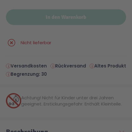
Malen & Zeichnen
Marvel™ Super Heroes
Knights
In den Warenkorb
Minecraft™
NOVELMORE
Nicht lieferbar
Minifiguren
Sports Action
Versandkosten
Rückversand
Altes Produkt
NINJAGO®
VW
Begrenzung: 30
Speed Champions
Wiltopia
Achtung! Nicht für Kinder unter drei Jahren
geeignet. Erstickungsgefahr. Enthält Kleinteile.
Star Wars™
Aktion
Super Mario
Cars