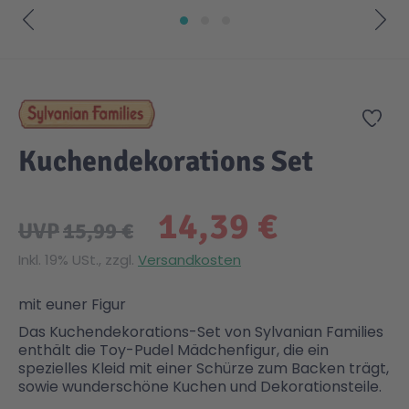
Gesundheit & Pflege
Kinder- & Jugendbücher
Kreativ Spielwaren
Creator
City Life
Zum Anfang der Bildgalerie springen
Sicherheit
Krimi / Thriller
Kuscheltiere
DC Comics™ Super Heroes
Country
Zur
Kuchendekorations Set
Liebesromane
Puppen & Puppenzubehör
Disney
Fairies
14,39 €
Sachbücher / Wissen
Puzzle & Legespiele
DUPLO®
Family Fun
UVP
15,99 €
Inkl. 19% USt., zzgl.
Versandkosten
Zeit & Reise
Holzspielwaren
Friends
Figures
mit euner Figur
Das Kuchendekorations-Set von Sylvanian Families
Elektronische Spielwaren
Jurassic World™
Fun Stars
enthält die Toy-Pudel Mädchenfigur, die ein
spezielles Kleid mit einer Schürze zum Backen trägt,
sowie wunderschöne Kuchen und Dekorationsteile.
Kreativ
Harry Potter™
Heroes