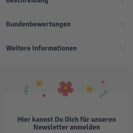
Beschreibung
Technic
Spiel-Ei
Kundenbewertungen
Aktion
Weitere Informationen
Seltene Artikel
LEGO® Blumen
Hier kannst Du Dich für unseren
Newsletter anmelden