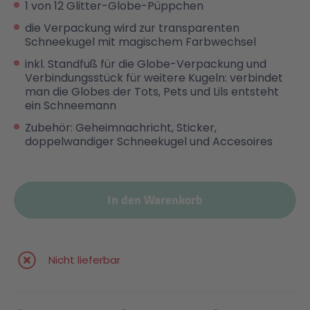
1 von 12 Glitter-Globe-Püppchen
die Verpackung wird zur transparenten
Malen & Zeichnen
Marvel™ Super Heroes
Knights
Schneekugel mit magischem Farbwechsel
inkl. Standfuß für die Globe-Verpackung und
Minecraft™
NOVELMORE
Verbindungsstück für weitere Kugeln: verbindet
man die Globes der Tots, Pets und Lils entsteht
ein Schneemann
Minifiguren
Sports Action
Zubehör: Geheimnachricht, Sticker,
doppelwandiger Schneekugel und Accesoires
NINJAGO®
VW
In den Warenkorb
Speed Champions
Wiltopia
Star Wars™
Aktion
Nicht lieferbar
Super Mario
Cars