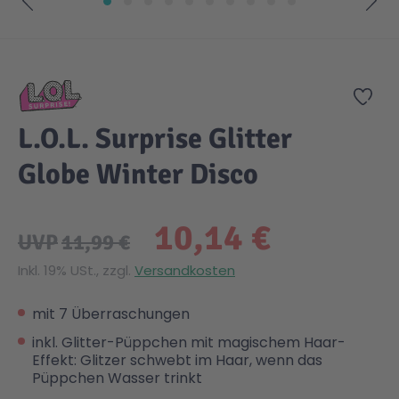
Zum Anfang der Bildgalerie springen
Gesundheit & Pflege
Kinder- & Jugendbücher
Kreativ Spielwaren
Creator
City Life
Zur
Sicherheit
Krimi / Thriller
Kuscheltiere
DC Comics™ Super Heroes
Country
L.O.L. Surprise Glitter
Liebesromane
Puppen & Puppenzubehör
Disney
Fairies
Globe Winter Disco
Sachbücher / Wissen
Puzzle & Legespiele
DUPLO®
Family Fun
10,14 €
UVP
11,99 €
Zeit & Reise
Holzspielwaren
Friends
Figures
Inkl. 19% USt., zzgl.
Versandkosten
mit 7 Überraschungen
Elektronische Spielwaren
Jurassic World™
Fun Stars
inkl. Glitter-Püppchen mit magischem Haar-
Effekt: Glitzer schwebt im Haar, wenn das
Püppchen Wasser trinkt
Kreativ
Harry Potter™
Heroes