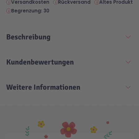
Versandkosten
Rückversand
Altes Produkt
Begrenzung: 30
Technic
Spiel-Ei
Aktion
Beschreibung
Seltene Artikel
Kundenbewertungen
LEGO® Blumen
Weitere Informationen