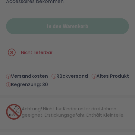
Accessoires bekommen.
Malen & Zeichnen
Marvel™ Super Heroes
Knights
In den Warenkorb
Minecraft™
NOVELMORE
Nicht lieferbar
Minifiguren
Sports Action
NINJAGO®
VW
Versandkosten
Rückversand
Altes Produkt
Begrenzung: 30
Speed Champions
Wiltopia
Achtung! Nicht für Kinder unter drei Jahren
Star Wars™
Aktion
geeignet. Erstickungsgefahr. Enthält Kleinteile.
Super Mario
Cars