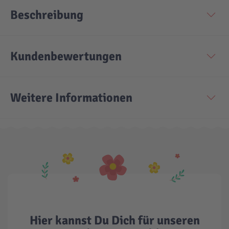
Beschreibung
Technic
Spiel-Ei
Kundenbewertungen
Aktion
Seltene Artikel
Weitere Informationen
LEGO® Blumen
Hier kannst Du Dich für unseren