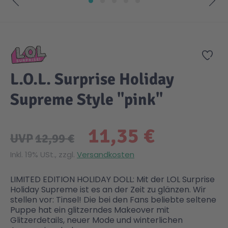
Zum Anfang der Bildgalerie springen
Gesundheit & Pflege
Kinder- & Jugendbücher
Kreativ Spielwaren
Creator
City Life
Zur
Sicherheit
Krimi / Thriller
Kuscheltiere
DC Comics™ Super Heroes
Country
L.O.L. Surprise Holiday
Liebesromane
Puppen & Puppenzubehör
Disney
Fairies
Supreme Style "pink"
Sachbücher / Wissen
Puzzle & Legespiele
DUPLO®
Family Fun
11,35 €
UVP
12,99 €
Zeit & Reise
Holzspielwaren
Friends
Figures
Inkl. 19% USt., zzgl.
Versandkosten
LIMITED EDITION HOLIDAY DOLL: Mit der LOL Surprise
Elektronische Spielwaren
Jurassic World™
Fun Stars
Holiday Supreme ist es an der Zeit zu glänzen. Wir
stellen vor: Tinsel! Die bei den Fans beliebte seltene
Puppe hat ein glitzerndes Makeover mit
Kreativ
Harry Potter™
Heroes
Glitzerdetails, neuer Mode und winterlichen