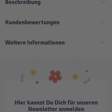
Beschreibung
Technic
Spiel-Ei
Kundenbewertungen
Aktion
Weitere Informationen
Seltene Artikel
LEGO® Blumen
Hier kannst Du Dich für unseren
Newsletter anmelden