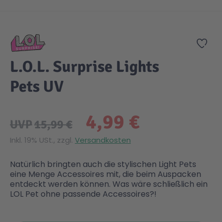
Zum Anfang der Bildgalerie springen
Gesundheit & Pflege
Kinder- & Jugendbücher
Kreativ Spielwaren
Creator
City Life
Zur
Sicherheit
Krimi / Thriller
Kuscheltiere
DC Comics™ Super Heroes
Country
L.O.L. Surprise Lights
Pets UV
Liebesromane
Puppen & Puppenzubehör
Disney
Fairies
4,99 €
Sachbücher / Wissen
Puzzle & Legespiele
DUPLO®
Family Fun
UVP
15,99 €
Inkl. 19% USt., zzgl.
Versandkosten
Zeit & Reise
Holzspielwaren
Friends
Figures
Natürlich bringten auch die stylischen Light Pets
eine Menge Accessoires mit, die beim Auspacken
Elektronische Spielwaren
Jurassic World™
Fun Stars
entdeckt werden können. Was wäre schließlich ein
LOL Pet ohne passende Accessoires?!
Kreativ
Harry Potter™
Heroes