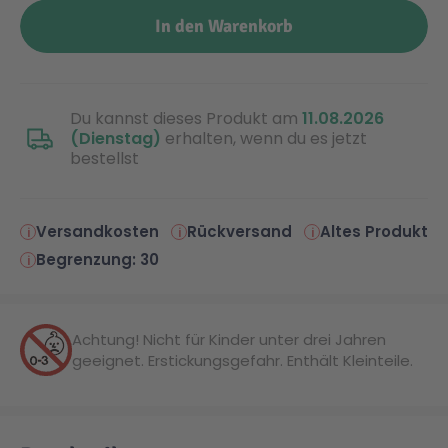
In den Warenkorb
Malen & Zeichnen
Marvel™ Super Heroes
Knights
Minecraft™
NOVELMORE
Du kannst dieses Produkt am
11.08.2026
(Dienstag)
erhalten, wenn du es jetzt
bestellst
Minifiguren
Sports Action
Versandkosten
Rückversand
Altes Produkt
NINJAGO®
VW
Begrenzung: 30
Speed Champions
Wiltopia
Achtung! Nicht für Kinder unter drei Jahren
geeignet. Erstickungsgefahr. Enthält Kleinteile.
Star Wars™
Aktion
Super Mario
Cars