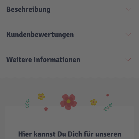
Beschreibung
Technic
Spiel-Ei
Kundenbewertungen
Aktion
Seltene Artikel
Weitere Informationen
LEGO® Blumen
Hier kannst Du Dich für unseren