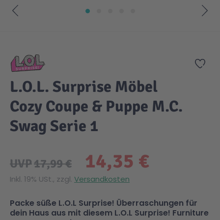
Gesundheit & Pflege
Kinder- & Jugendbücher
Kreativ Spielwaren
Creator
City Life
Zum Anfang der Bildgalerie springen
Sicherheit
Krimi / Thriller
Kuscheltiere
DC Comics™ Super Heroes
Country
Zur
L.O.L. Surprise Möbel
Liebesromane
Puppen & Puppenzubehör
Disney
Fairies
Cozy Coupe & Puppe M.C.
Sachbücher / Wissen
Puzzle & Legespiele
DUPLO®
Family Fun
Swag Serie 1
Zeit & Reise
Holzspielwaren
Friends
Figures
14,35 €
UVP
17,99 €
Inkl. 19% USt., zzgl.
Versandkosten
Elektronische Spielwaren
Jurassic World™
Fun Stars
Packe süße L.O.L Surprise! Überraschungen für
Kreativ
Harry Potter™
Heroes
dein Haus aus mit diesem L.O.L Surprise! Furniture