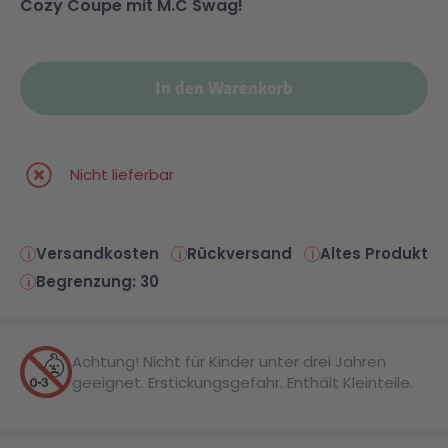
Cozy Coupe mit M.C Swag!
Malen & Zeichnen
Marvel™ Super Heroes
Knights
In den Warenkorb
Minecraft™
NOVELMORE
Minifiguren
Sports Action
Nicht lieferbar
NINJAGO®
VW
Versandkosten
Rückversand
Altes Produkt
Begrenzung: 30
Speed Champions
Wiltopia
Achtung! Nicht für Kinder unter drei Jahren
Star Wars™
Aktion
geeignet. Erstickungsgefahr. Enthält Kleinteile.
Super Mario
Cars