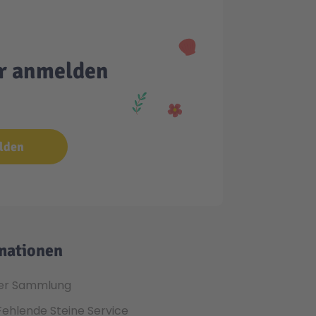
er anmelden
lden
mationen
er Sammlung
Fehlende Steine Service