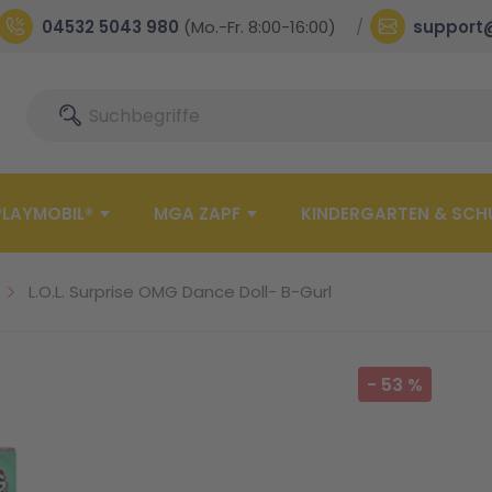
04532 5043 980
(Mo.-Fr. 8:00-16:00)
support
Suche
Suche
PLAYMOBIL®
MGA ZAPF
KINDERGARTEN & SCH
L.O.L. Surprise OMG Dance Doll- B-Gurl
-
53
%