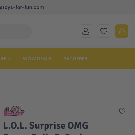
@toys-for-fun.com
MEIN KONTO
MEINE WUNSCHLISTE
WARENK
Suche schließen
Minicart
ULE
WOW DEALS
RATGEBER
Zur 
L.O.L. Surprise OMG