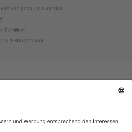
BIL®
Fehlende Teile Service
h®
an Families®
ine & Rabattcodes