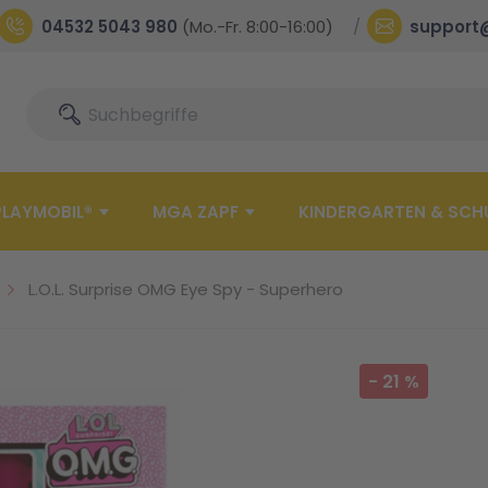
04532 5043 980
(Mo.-Fr. 8:00-16:00)
support
Suche
Suche
PLAYMOBIL®
MGA ZAPF
KINDERGARTEN & SCH
L.O.L. Surprise OMG Eye Spy - Superhero
-
21
%