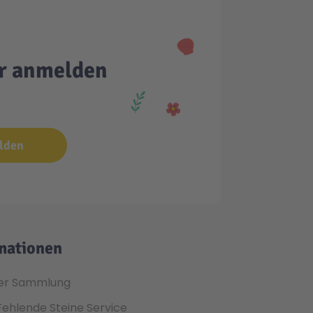
er anmelden
lden
mationen
er Sammlung
Fehlende Steine Service