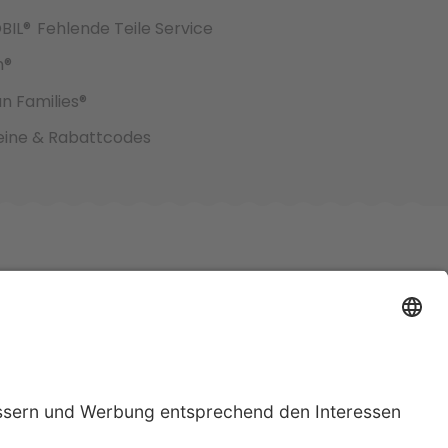
BIL®
Fehlende Teile Service
h®
an Families®
ine & Rabattcodes