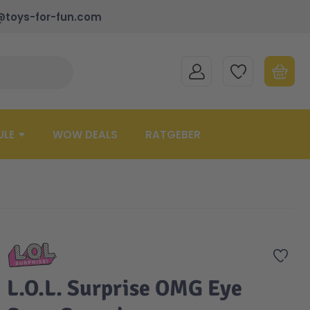
@toys-for-fun.com
MEIN KONTO
MEINE WUNSCHLISTE
WARENK
Suche schließen
Minicart
ULE
WOW DEALS
RATGEBER
Zur 
L.O.L. Surprise OMG Eye