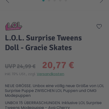
Zum Anfang der Bildgalerie springen
Gesundheit & Pflege
Kinder- & Jugendbücher
Kreativ Spielwaren
Creator
City Life
Zur
Sicherheit
Krimi / Thriller
Kuscheltiere
DC Comics™ Super Heroes
Country
L.O.L. Surprise Tweens
Liebesromane
Puppen & Puppenzubehör
Disney
Fairies
Doll - Gracie Skates
Sachbücher / Wissen
Puzzle & Legespiele
DUPLO®
Family Fun
20,77 €
UVP
24,99 €
Zeit & Reise
Holzspielwaren
Friends
Figures
Inkl. 19% USt., zzgl.
Versandkosten
NEUE GRÖSSE. Unbox eine völlig neue Größe von LOL
Elektronische Spielwaren
Jurassic World™
Fun Stars
Surprise Puppe ZWISCHEN LOL Puppen und OMG
Modepuppen
UNBOX 15 ÜBERRASCHUNGEN. Inklusive LOL Surprise
Kreativ
Harry Potter™
Heroes
Tweens Modepuppe - Aya Cherry