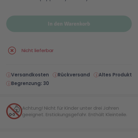
Malen & Zeichnen
Marvel™ Super Heroes
Knights
In den Warenkorb
Minecraft™
NOVELMORE
Nicht lieferbar
Minifiguren
Sports Action
NINJAGO®
VW
Versandkosten
Rückversand
Altes Produkt
Begrenzung: 30
Speed Champions
Wiltopia
Achtung! Nicht für Kinder unter drei Jahren
Star Wars™
Aktion
geeignet. Erstickungsgefahr. Enthält Kleinteile.
Super Mario
Cars