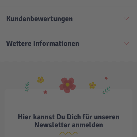
Technic
Spiel-Ei
Kundenbewertungen
Aktion
Weitere Informationen
Seltene Artikel
LEGO® Blumen
Hier kannst Du Dich für unseren
Newsletter anmelden