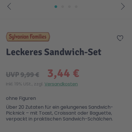
Gesundheit & Pflege
Kinder- & Jugendbücher
Kreativ Spielwaren
Creator
City Life
Zum Anfang der Bildgalerie springen
Sicherheit
Krimi / Thriller
Kuscheltiere
DC Comics™ Super Heroes
Country
Zur
Leckeres Sandwich-Set
Liebesromane
Puppen & Puppenzubehör
Disney
Fairies
3,44 €
Sachbücher / Wissen
Puzzle & Legespiele
DUPLO®
Family Fun
UVP
9,99 €
Inkl. 19% USt., zzgl.
Versandkosten
Zeit & Reise
Holzspielwaren
Friends
Figures
ohne Figuren
Über 20 Zutaten für ein gelungenes Sandwich-
Elektronische Spielwaren
Jurassic World™
Fun Stars
Picknick – mit Toast, Croissant oder Baguette,
verpackt in praktischen Sandwich-Schälchen.
Kreativ
Harry Potter™
Heroes