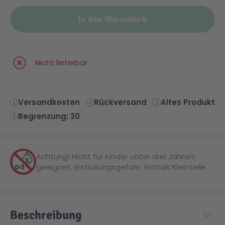
In den Warenkorb
Malen & Zeichnen
Marvel™ Super Heroes
Knights
Minecraft™
NOVELMORE
Nicht lieferbar
Minifiguren
Sports Action
Versandkosten
Rückversand
Altes Produkt
Begrenzung: 30
NINJAGO®
VW
Speed Champions
Wiltopia
Achtung! Nicht für Kinder unter drei Jahren
geeignet. Erstickungsgefahr. Enthält Kleinteile.
Star Wars™
Aktion
Beschreibung
Super Mario
Cars