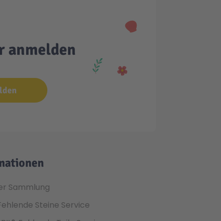
er anmelden
lden
mationen
er Sammlung
Fehlende Steine Service