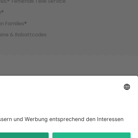
BIL®
Fehlende Teile Service
h®
an Families®
ine & Rabattcodes
jeweiligen