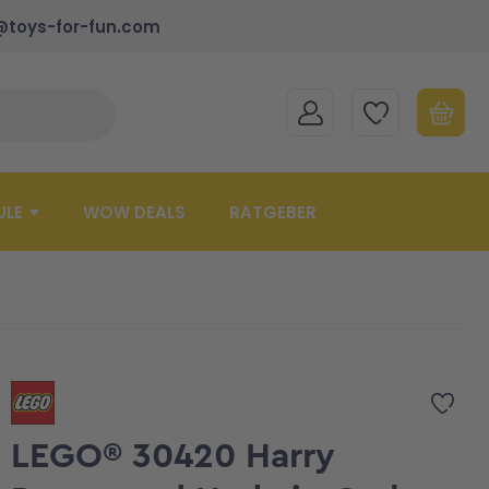
@toys-for-fun.com
MEIN KONTO
MEINE WUNSCHLISTE
WARENK
Suche schließen
Minicart
ULE
WOW DEALS
RATGEBER
Zur 
LEGO® 30420 Harry