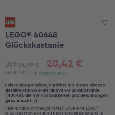
Zum Anfang der Bildgalerie springen
Zur
LEGO® 40648
Glückskastanie
20,42 €
24,99 €
UVP
Inkl. 19% USt., zzgl.
Versandkosten
Feiere das Mondneujahrsfest mit dieser ebenso
detailreichen wie attraktiven Glückskastanie
(40648), die mit Kostbarkeiten und Belohnungen
geschmückt ist.
Feiere das Mondneujahrsfest: Baue eine LEGO®
Glückskastanie (40648). Das Modell ist eine tolle