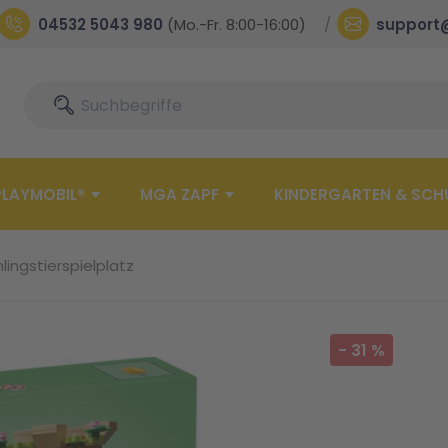
04532 5043 980
(Mo.-Fr. 8:00-16:00)
support
Suche
Suche
PLAYMOBIL®
MGA ZAPF
KINDERGARTEN & SCH
lingstierspielplatz
-
31
%