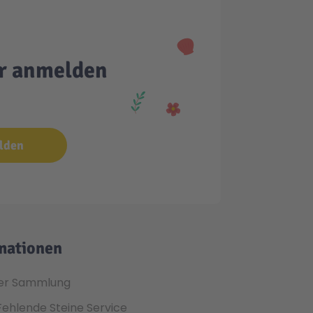
er anmelden
lden
mationen
er Sammlung
Fehlende Steine Service