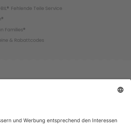
BIL®
Fehlende Teile Service
h®
an Families®
ine & Rabattcodes