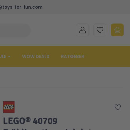
@toys-for-fun.com
MEIN KONTO
MEINE WUNSCHLISTE
WARENK
Suche schließen
Minicart
ULE
WOW DEALS
RATGEBER
Zur 
LEGO® 40709