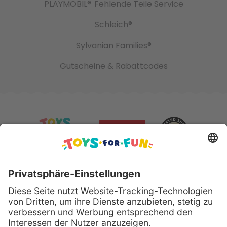
PLAYMOBIL®
Fehlende Teile Service
Schleich®
Sylvanian Families®
Gutscheine & Rabattcodes
Sicher bezahlen mit: