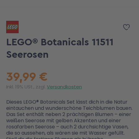
Zum Anfang der Bildgalerie springen
Zur
LEGO® Botanicals 11511
Seerosen
39,99 €
Inkl. 19% USt., zzgl.
Versandkosten
Dieses LEGO® Botanicals Set lässt dich in die Natur
eintauchen und wunderschöne Teichblumen bauen.
Das Set enthält neben 2 prächtigen Blumen – einer
weißen Seerose mit gelben Akzenten und einer
rosafarben Seerose – auch 2 durchsichtige Vasen,
die so aussehen, als wären sie mit Wasser gefüllt.