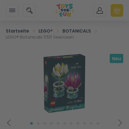
Zur Startseite
SUCHE
MEIN KONTO
WARENK
Minicart
Startseite
LEGO®
BOTANICALS
LEGO® Botanicals 11511 Seerosen
Zum Ende der Bildgalerie springen
Neu