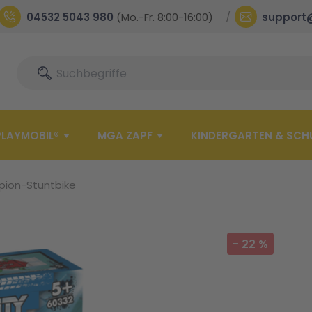
04532 5043 980
(Mo.-Fr. 8:00-16:00)
support
Suche
Suche
PLAYMOBIL®
MGA ZAPF
KINDERGARTEN & SCH
pion-Stuntbike
-
22
%