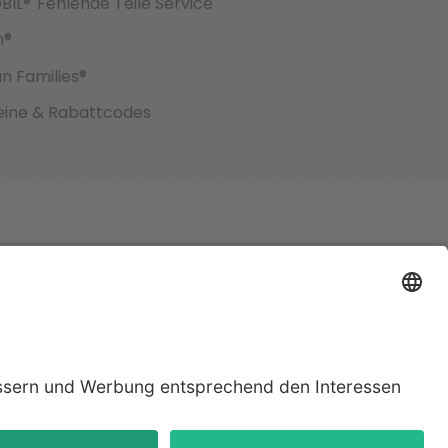
BIL®
Fehlende Teile Service
h®
an Families®
ine & Rabattcodes
jeweiligen