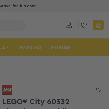
@toys-for-fun.com
MEIN KONTO
MEINE WUNSCHLISTE
WARENK
Suche schließen
Minicart
ULE
WOW DEALS
RATGEBER
Zur 
LEGO® City 60332