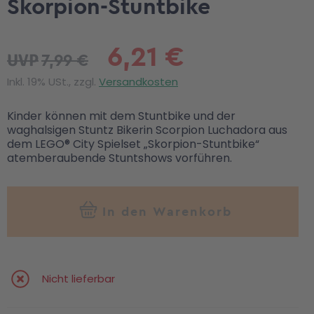
Skorpion-Stuntbike
6,21 €
7,99 €
UVP
Inkl. 19% USt., zzgl.
Versandkosten
Kinder können mit dem Stuntbike und der
waghalsigen Stuntz Bikerin Scorpion Luchadora aus
dem LEGO® City Spielset „Skorpion-Stuntbike“
atemberaubende Stuntshows vorführen.
In den Warenkorb
Nicht lieferbar