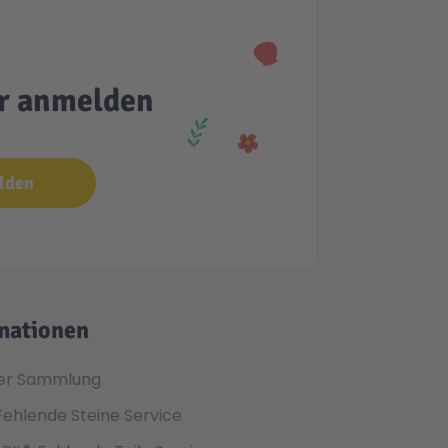
er anmelden
lden
mationen
er Sammlung
Fehlende Steine Service