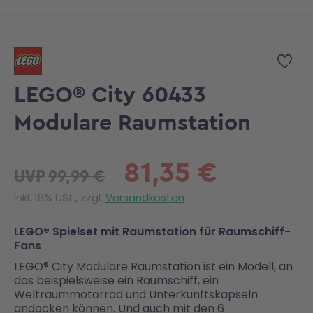
Zum Anfang der Bildgalerie springen
Zur
LEGO® City 60433
Modulare Raumstation
81,35 €
99,99 €
UVP
Inkl. 19% USt., zzgl.
Versandkosten
LEGO® Spielset mit Raumstation für Raumschiff-
Fans
LEGO® City Modulare Raumstation ist ein Modell, an
das beispielsweise ein Raumschiff, ein
Weltraummotorrad und Unterkunftskapseln
andocken können. Und auch mit den 6