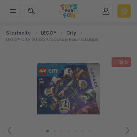
Zur Startseite
SUCHE
MEIN KONTO
WARENK
Minicart
Startseite
LEGO®
City
LEGO® City 60433 Modulare Raumstation
Zum Ende der Bildgalerie springen
-
19
%