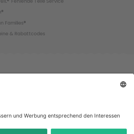
BIL®
Fehlende Teile Service
h®
an Families®
ine & Rabattcodes
jeweiligen