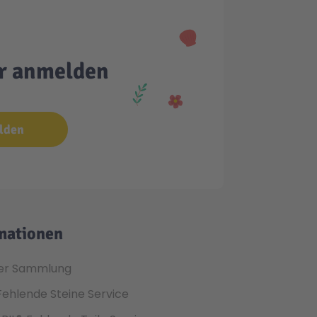
er anmelden
lden
mationen
er Sammlung
Fehlende Steine Service