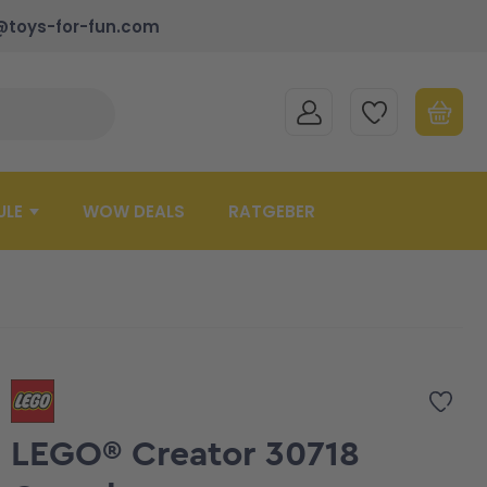
@toys-for-fun.com
MEIN KONTO
MEINE WUNSCHLISTE
WARENK
Suche schließen
Minicart
ULE
WOW DEALS
RATGEBER
Zur 
LEGO® Creator 30718