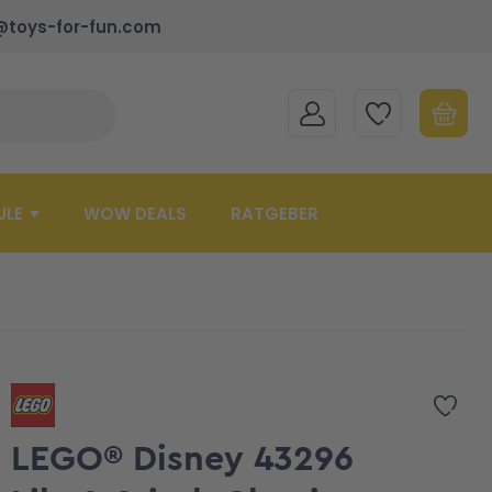
@toys-for-fun.com
MEIN KONTO
MEINE WUNSCHLISTE
WARENK
Suche schließen
Minicart
ULE
WOW DEALS
RATGEBER
Zur 
LEGO® Disney 43296