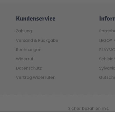
Kundenservice
Infor
Zahlung
Ratgeb
Versand & Rückgabe
LEGO®
Rechnungen
PLAYMO
Widerruf
Schleic
Datenschutz
Sylvani
Vertrag Widerrufen
Gutsche
Sicher bezahlen mit: