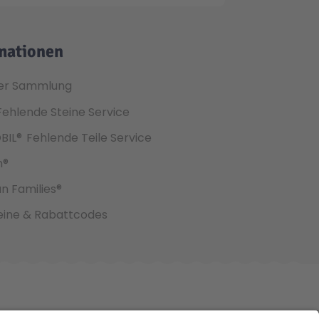
mationen
er Sammlung
Fehlende Steine Service
BIL®
Fehlende Teile Service
h®
an Families®
ine & Rabattcodes