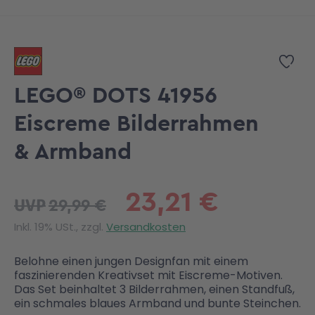
Zum Anfang der Bildgalerie springen
Zur
LEGO® DOTS 41956
Eiscreme Bilderrahmen
& Armband
23,21 €
29,99 €
UVP
Inkl. 19% USt., zzgl.
Versandkosten
Belohne einen jungen Designfan mit einem
faszinierenden Kreativset mit Eiscreme-Motiven.
Das Set beinhaltet 3 Bilderrahmen, einen Standfuß,
ein schmales blaues Armband und bunte Steinchen.