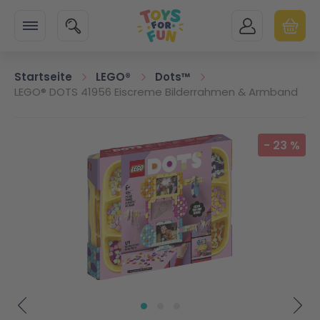
Zur Startseite
SUCHE
MEIN KONTO
WARENK
Minicart
Startseite
LEGO®
Dots™
LEGO® DOTS 41956 Eiscreme Bilderrahmen & Armband
Zum Ende der Bildgalerie springen
-
23
%