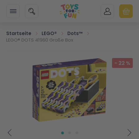
Zur Startseite
SUCHE
MEIN KONTO
WARENK
Minicart
Startseite
LEGO®
Dots™
LEGO® DOTS 41960 Große Box
Zum Ende der Bildgalerie springen
-
22
%