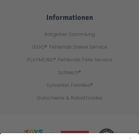
Informationen
Ratgeber Sammlung
LEGO®
Fehlende Steine Service
PLAYMOBIL®
Fehlende Teile Service
Schleich®
Sylvanian Families®
Gutscheine & Rabattcodes