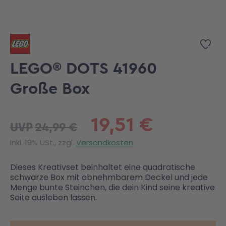
Zum Anfang der Bildgalerie springen
Zur
LEGO® DOTS 41960
Große Box
19,51 €
24,99 €
UVP
Inkl. 19% USt., zzgl.
Versandkosten
Dieses Kreativset beinhaltet eine quadratische
schwarze Box mit abnehmbarem Deckel und jede
Menge bunte Steinchen, die dein Kind seine kreative
Seite ausleben lassen.